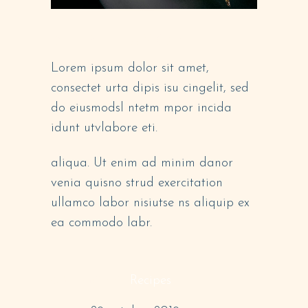
DEEP FLAVOR
Lorem ipsum dolor sit amet,
consectet urta dipis isu cingelit, sed
do eiusmodsl ntetm mpor incida
idunt utvlabore eti.
aliqua. Ut enim ad minim danor
venia quisno strud exercitation
ullamco labor nisiutse ns aliquip ex
ea commodo labr.
CATEGORY:
Recipes