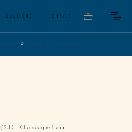
BOUTIQUE
CONTACT
0
mpagne
Coupe de Champagne
roducts in the cart.
DE
AGNE
12cl.) – Champagne Henin