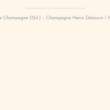
DESCRIPTION
e Champagne (12cl.) – Champagne Henin Delouvin / 
ILAIRES