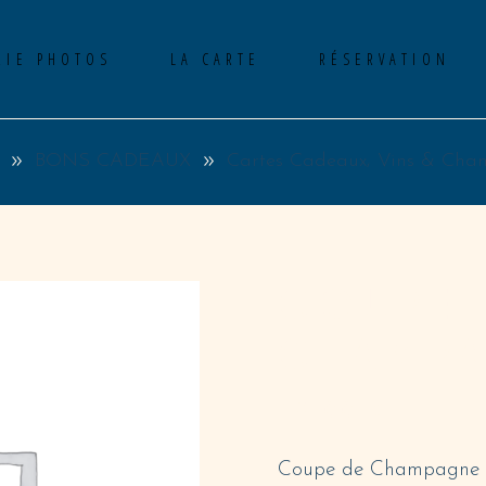
RIE PHOTOS
LA CARTE
RÉSERVATION
,
BONS CADEAUX
Cartes Cadeaux
Vins & Cha
No p
COUPE 
CHAMP
18,00
€
Coupe de Champagne (